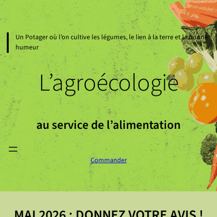
Aller
au
contenu
Un Potager où l’on cultive les légumes, le lien à la terre et la bonne
humeur
L’agroécologie
au service de l’alimentation
Commander
MAI 2026 : DONNEZ VOTRE AVIS !